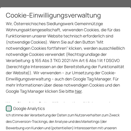
Cookie-Einwilligungsverwaltung
Wir, Österreichisches Siedlungswerk Gemeinnützige
Wohnungsaktiengesellschaft, verwenden Cookies, die für das
Funktionieren unserer Website technisch erforderlich sind
(notwendige Cookies). Wenn Sie auf den Button "Mit
notwendigen Cookies fortfahren" klicken, werden ausschließlich
notwendige Cookies verwendet (Rechtsgrundlage der
Verarbeitung: § 165 Abs 3 TKG 2021 iVm Art 6 Abs 1 lit f DSGVO
GSG - GESELLSCHAFT FÜR
(berechtigte Interessen an der Bereitstellung der Funktionalität
der Website)). Wir verwenden – zur Umsetzung der Cookie-
STADTENTWICKLUNG UND
Einwilligungsverwaltung – auch den Google Tag Manager. Für
mehr Informationen über diese notwendigen Cookies und den
STADTERNEUERUNG
Google Tag Manager klicken Sie bitte
hier
.
GEMEINNÜTZIGE
Wenn Sie auf den Button "Alle akzeptieren" klicken, werden
Google Analytics
Daten zu Ihrem Nutzerverhalten zum Zweck des Conversion-
GESELLSCHAFT M.B.H.
Ich stimme der Verarbeitung der Daten zum Nutzerverhalten zum Zweck
Trackings (über welche Website gelangen unsere Website-
Besucher zu uns?), der Analyse unserer Website-Besucher und
des Conversion-Trackings, der Analyse und des Marketings (der
1983
des Website-Nutzungsverhaltens sowie des Marketings
Bewerbung von Kunden und (potentiellen) Interessenten mit unseren