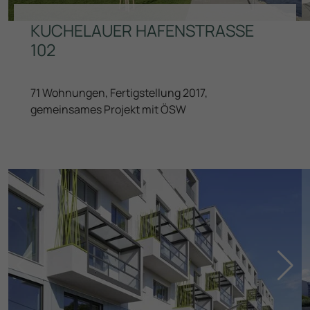
KUCHELAUER HAFENSTRASSE 1
Weiterführende Informationen finden Sie in unserer
Datenschutzinformation
.
02
71 Wohnungen, Fertigstellung 2017,
gemeinsames Projekt mit ÖSW