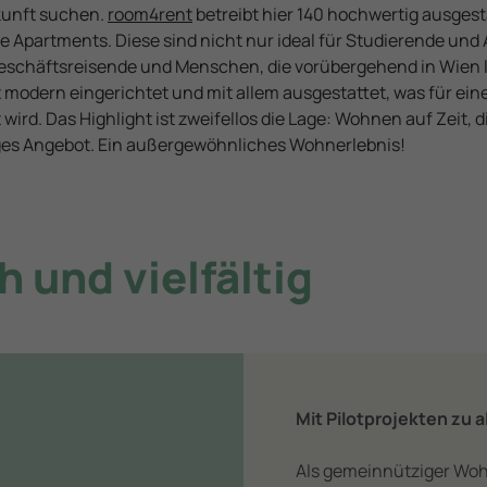
rkunft suchen.
room4rent
betreibt hier 140 hochwertig ausges
te Apartments. Diese sind nicht nur ideal für Studierende und
eschäftsreisende und Menschen, die vorübergehend in Wien l
t modern eingerichtet und mit allem ausgestattet, was für e
wird. Das Highlight ist zweifellos die Lage: Wohnen auf Zeit, di
iges Angebot. Ein außergewöhnliches Wohnerlebnis!
h und vielfältig
Mit Pilotprojekten zu 
Als gemeinnütziger Woh