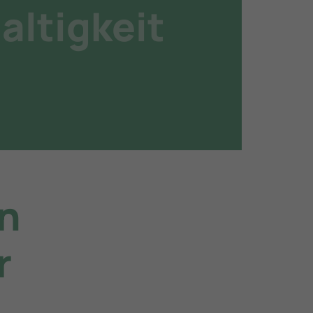
altigkeit
n
r