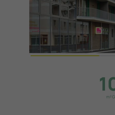
1
m² G