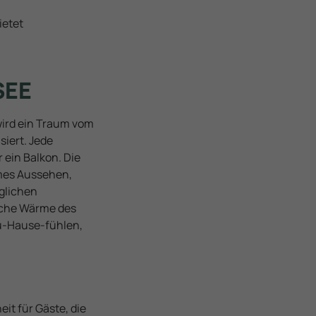
ietet
SEE
wird ein Traum vom
siert. Jede
 ein Balkon. Die
mes Aussehen,
glichen
liche Wärme des
zu-Hause-fühlen,
it für Gäste, die