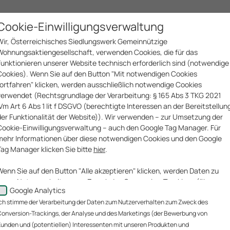
Cookie-Einwilligungsverwaltung
sellschaften
Geschäftsfelder
Projekte
Innovationen
Wir, Österreichisches Siedlungswerk Gemeinnützige
Wohnungsaktiengesellschaft, verwenden Cookies, die für das
Funktionieren unserer Website technisch erforderlich sind (notwendige
Cookies). Wenn Sie auf den Button "Mit notwendigen Cookies
fortfahren" klicken, werden ausschließlich notwendige Cookies
verwendet (Rechtsgrundlage der Verarbeitung: § 165 Abs 3 TKG 2021
iVm Art 6 Abs 1 lit f DSGVO (berechtigte Interessen an der Bereitstellun
der Funktionalität der Website)). Wir verwenden – zur Umsetzung der
Cookie-Einwilligungsverwaltung – auch den Google Tag Manager. Für
mehr Informationen über diese notwendigen Cookies und den Google
Tag Manager klicken Sie bitte
hier
.
Wenn Sie auf den Button "Alle akzeptieren" klicken, werden Daten zu
Ihrem Nutzerverhalten zum Zweck des Conversion-Trackings (über
Google Analytics
welche Website gelangen unsere Website-Besucher zu uns?), der
ch stimme der Verarbeitung der Daten zum Nutzerverhalten zum Zweck des
Analyse unserer Website-Besucher und des Website-
Nutzungsverhaltens sowie des Marketings (Bewerbung von Kunden un
onversion-Trackings, der Analyse und des Marketings (der Bewerbung von
(potentiellen) Interessenten mit unseren Produkten und
unden und (potentiellen) Interessenten mit unseren Produkten und