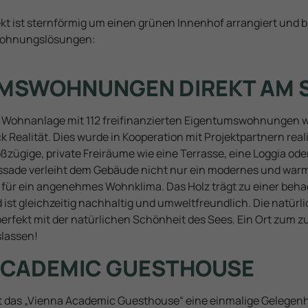
jekt ist sternförmig um einen grünen Innenhof arrangiert und b
Wohnungslösungen:
MSWOHNUNGEN DIREKT AM 
en Wohnanlage mit 112 freifinanzierten Eigentumswohnungen 
 Realität. Dies wurde in Kooperation mit Projektpartnern reali
zügige, private Freiräume wie eine Terrasse, eine Loggia oder
sade verleiht dem Gebäude nicht nur ein modernes und war
 für ein angenehmes Wohnklima. Das Holz trägt zu einer beha
ist gleichzeitig nachhaltig und umweltfreundlich. Die natür
erfekt mit der natürlichen Schönheit des Sees. Ein Ort zum 
slassen!
ACADEMIC GUESTHOUSE
t das „Vienna Academic Guesthouse“ eine einmalige Gelegenhe