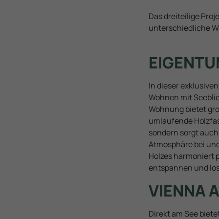
Das dreiteilige Pro
unterschiedliche 
EIGENTU
In dieser exklusiv
Wohnen mit Seeblick
Wohnung bietet groß
umlaufende Holzfas
sondern sorgt auch
Atmosphäre bei und 
Holzes harmoniert p
entspannen und lo
VIENNA 
Direkt am See biete