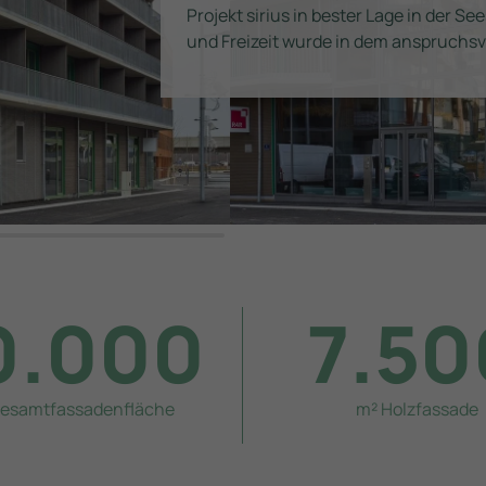
Projekt sirius in bester Lage in der S
und Freizeit wurde in dem anspruchs
0.000
7.50
esamtfassadenfläche
m² Holzfassade