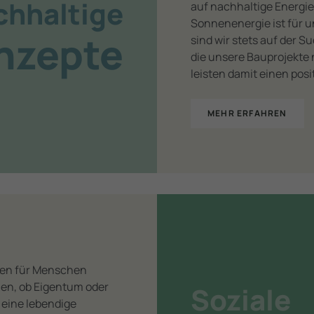
chhaltige
auf nachhaltige Energie
Sonnenenergie ist für un
onzepte
sind wir stets auf der 
die unsere Bauprojekte
leisten damit einen pos
MEHR ERFAHREN
en für Menschen
lien, ob Eigentum oder
Soziale
 eine lebendige