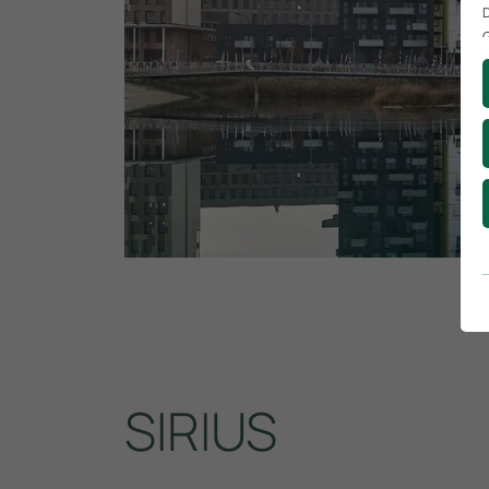
D
G
D
G
SIRIUS