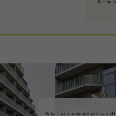
beschrieben widerrufen.
Fertigges
Website ein. Google Analytics sammelt dabei Daten darüber, wie Sie
auf unsere Website gelangen, was Sie auf unserer Website machen
Nähere Information zu den von uns eingesetzten Conversion-Tracking-,
und wie Sie unsere Website verlassen. Wenn Sie andere Google-
Analyse- und Marketing-Diensten finden Sie
hier
.
Angebote (wie z.B. ein Google-Konto) verwenden, können auch diese
Daten mit Third-Party-Cookies verknüpft werden. Auf Grundlage der
Wenn Sie auf den Button
"Alle akzeptieren"
klicken, geben Sie wie oben
von Google Analytics generierten Berichte (Zielgruppenberichte,
beschrieben Ihre Einwilligungen zum Conversion-Tracking, zur Website-
Anzeigeberichte, Akquisitionsberichte, Verhaltensberichte,
Analyse und zum Marketing (Bewerbung von Kunden und (potentiellen)
Konversionsberichte und Echtzeitberichte) können wir unsere
Interessenten mit unseren Produkten und Dienstleistungen) und willige
Website optimieren und auch Ihr Website-Erlebnis verbessern.
auch ein, dass Ihre Nutzerdaten zu diesen Zwecken an Google Ireland
Limited, an Google LLC (USA) sowie an immo 360 grad gmbh übermittel
werden. Die Datenverarbeitung erfolgt im Wesentlichen durch Google
Ireland Limited und Google LLC (USA), die diese Daten auch zum Zweck
der Profilbildung nutzen. Wenn Sie auf den Button "Einwilligungen
individuell erteilen" klicken, können Sie Einwilligungserklärungen
individuell abgeben.
Weiterführende Informationen finden Sie in unserer
Datenschutzinformation
.
Als kaskadenförmiges Hochhaus mit b