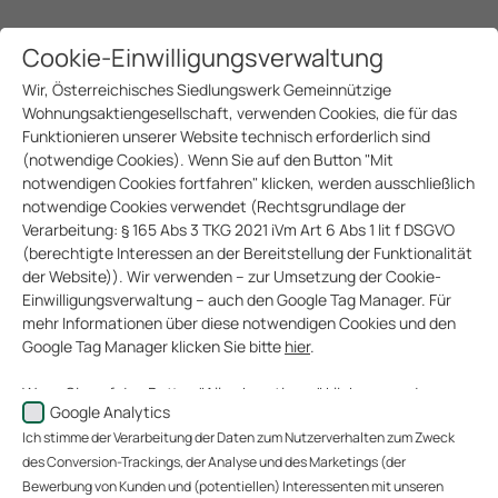
Cookie-Einwilligungsverwaltung
Wir, Österreichisches Siedlungswerk Gemeinnützige
Wohnungsaktiengesellschaft, verwenden Cookies, die für das
Funktionieren unserer Website technisch erforderlich sind
(notwendige Cookies). Wenn Sie auf den Button "Mit
notwendigen Cookies fortfahren" klicken, werden ausschließlich
notwendige Cookies verwendet (Rechtsgrundlage der
Verarbeitung: § 165 Abs 3 TKG 2021 iVm Art 6 Abs 1 lit f DSGVO
(berechtigte Interessen an der Bereitstellung der Funktionalität
der Website)). Wir verwenden – zur Umsetzung der Cookie-
Einwilligungsverwaltung – auch den Google Tag Manager. Für
mehr Informationen über diese notwendigen Cookies und den
Google Tag Manager klicken Sie bitte
hier
.
Wenn Sie auf den Button "Alle akzeptieren" klicken, werden
Google Analytics
Daten zu Ihrem Nutzerverhalten zum Zweck des Conversion-
Ich stimme der Verarbeitung der Daten zum Nutzerverhalten zum Zweck
Trackings (über welche Website gelangen unsere Website-
Besucher zu uns?), der Analyse unserer Website-Besucher und
des Conversion-Trackings, der Analyse und des Marketings (der
des Website-Nutzungsverhaltens sowie des Marketings
Bewerbung von Kunden und (potentiellen) Interessenten mit unseren