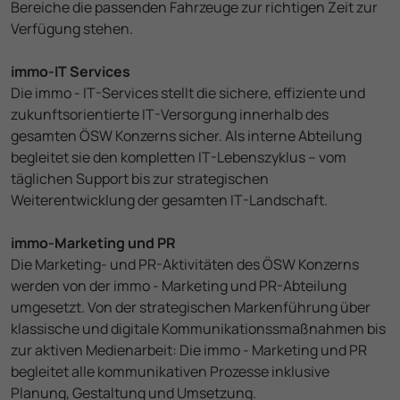
Bereiche die passenden Fahrzeuge zur richtigen Zeit zur
Verfügung stehen.
Weiterführende Informationen finden Sie in unserer
Datenschutzinformation
.
immo-IT Services
Die immo - IT-Services stellt die sichere, effiziente und
zukunftsorientierte IT-Versorgung innerhalb des
gesamten ÖSW Konzerns sicher. Als interne Abteilung
begleitet sie den kompletten IT-Lebenszyklus – vom
täglichen Support bis zur strategischen
Weiterentwicklung der gesamten IT-Landschaft.
immo-Marketing und PR
Die Marketing- und PR-Aktivitäten des ÖSW Konzerns
werden von der immo - Marketing und PR-Abteilung
umgesetzt. Von der strategischen Markenführung über
klassische und digitale Kommunikationssmaßnahmen bis
zur aktiven Medienarbeit: Die immo - Marketing und PR
begleitet alle kommunikativen Prozesse inklusive
Planung, Gestaltung und Umsetzung.