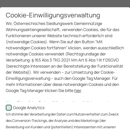
Cookie-Einwilligungsverwaltung
Wir, Österreichisches Siedlungswerk Gemeinnützige
Wohnungsaktiengesellschaft, verwenden Cookies, die für das
Funktionieren unserer Website technisch erforderlich sind
(notwendige Cookies). Wenn Sie auf den Button "Mit
notwendigen Cookies fortfahren" klicken, werden ausschließlich
notwendige Cookies verwendet (Rechtsgrundlage der
Verarbeitung: § 165 Abs 3 TKG 2021 iVm Art 6 Abs 1 lit f DSGVO
IMMO 360 GRAD GMBH
(berechtigte Interessen an der Bereitstellung der Funktionalität
der Website)). Wir verwenden – zur Umsetzung der Cookie-
Einwilligungsverwaltung – auch den Google Tag Manager. Für
2001
mehr Informationen über diese notwendigen Cookies und den
Google Tag Manager klicken Sie bitte
hier
.
Gründungsjahr
Wenn Sie auf den Button "Alle akzeptieren" klicken, werden
Die immo 360 grad ist eine 100%ige Tochtergesellschaft
Google Analytics
Daten zu Ihrem Nutzerverhalten zum Zweck des Conversion-
der ÖSW AG mit Sitz in Wien und seit 2001 ein etablierter
Ich stimme der Verarbeitung der Daten zum Nutzerverhalten zum Zweck
Trackings (über welche Website gelangen unsere Website-
Full-Service-Anbieter im Immobiliensektor. Mit einem
Besucher zu uns?), der Analyse unserer Website-Besucher und
des Conversion-Trackings, der Analyse und des Marketings (der
des Website-Nutzungsverhaltens sowie des Marketings
starken Team, langjähriger Erfahrung und einem klaren
Bewerbung von Kunden und (potentiellen) Interessenten mit unseren