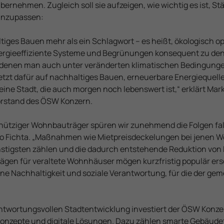
ernehmen. Zugleich soll sie aufzeigen, wie wichtig es ist, Stä
anzupassen:
ltiges Bauen mehr als ein Schlagwort – es heißt, ökologisch o
ergieeffiziente Systeme und Begrünungen konsequent zu den
n denen man auch unter veränderten klimatischen Bedingunge
tzt dafür auf nachhaltiges Bauen, erneuerbare Energiequell
ine Stadt, die auch morgen noch lebenswert ist,“ erklärt Mark
Vorstand des ÖSW Konzern.
nütziger Wohnbauträger spüren wir zunehmend die Folgen fal
o Fichta. „Maßnahmen wie Mietpreisdeckelungen bei jenen 
stigsten zählen und die dadurch entstehende Reduktion von
ägen für veraltete Wohnhäuser mögen kurzfristig populär er
jene Nachhaltigkeit und soziale Verantwortung, für die der ge
antwortungsvollen Stadtentwicklung investiert der ÖSW Konze
­konzepte und digitale Lösungen. Dazu zählen smarte Gebäude