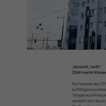
„Vorsicht, heiß!“
ÖSW macht Klimaw
Die Fassade des ÖS
auffälliges Kunstwer
Temperaturentwickl
versteht sich als s