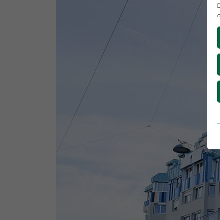
D
G
D
G