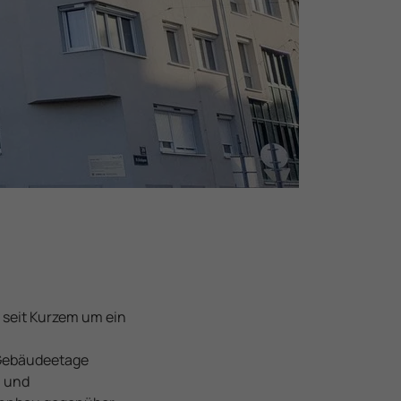
n
t
 seit Kurzem um ein
 Gebäudeetage
l und