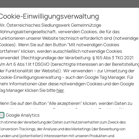
Cookie-Einwilligungsverwaltung
sellschaften
Geschäftsfelder
Projekte
Innovationen
Wir, Österreichisches Siedlungswerk Gemeinnützige
Wohnungsaktiengesellschaft, verwenden Cookies, die für das
Funktionieren unserer Website technisch erforderlich sind (notwendige
Cookies). Wenn Sie auf den Button "Mit notwendigen Cookies
fortfahren" klicken, werden ausschließlich notwendige Cookies
verwendet (Rechtsgrundlage der Verarbeitung: § 165 Abs 3 TKG 2021
iVm Art 6 Abs 1 lit f DSGVO (berechtigte Interessen an der Bereitstellun
CHT, HEISS!"
der Funktionalität der Website)). Wir verwenden – zur Umsetzung der
Cookie-Einwilligungsverwaltung – auch den Google Tag Manager. Für
mehr Informationen über diese notwendigen Cookies und den Google
Tag Manager klicken Sie bitte
hier
.
Wenn Sie auf den Button "Alle akzeptieren" klicken, werden Daten zu
Ihrem Nutzerverhalten zum Zweck des Conversion-Trackings (über
Google Analytics
welche Website gelangen unsere Website-Besucher zu uns?), der
ch stimme der Verarbeitung der Daten zum Nutzerverhalten zum Zweck des
Analyse unserer Website-Besucher und des Website-
Nutzungsverhaltens sowie des Marketings (Bewerbung von Kunden un
onversion-Trackings, der Analyse und des Marketings (der Bewerbung von
(potentiellen) Interessenten mit unseren Produkten und
unden und (potentiellen) Interessenten mit unseren Produkten und