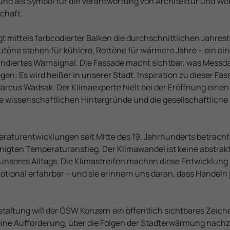
nd als Symbol für die Verantwortung von Architektur und 
chaft.
eigt mittels farbcodierter Balken die durchschnittlichen Jahr
autöne stehen für kühlere, Rottöne für wärmere Jahre – ein ein
ndiertes Warnsignal. Die Fassade macht sichtbar, was Messda
en: Es wird heißer in unserer Stadt. Inspiration zu dieser Fas
rcus Wadsak. Der Klimaexperte hielt bei der Eröffnung ein
ie wissenschaftlichen Hintergründe und die gesellschaftlich
raturentwicklungen seit Mitte des 19. Jahrhunderts betracht
unigten Temperaturanstieg. Der Klimawandel ist keine abstra
 unseres Alltags. Die Klimastreifen machen diese Entwicklung 
tional erfahrbar – und sie erinnern uns daran, dass Handeln j
taltung will der ÖSW Konzern ein öffentlich sichtbares Zeich
 eine Aufforderung, über die Folgen der Stadterwärmung nac