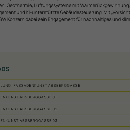
gen, Geothermie, Lüftungssysteme mit Wärmerückgewinnung,
ent und KI-unterstützte Gebäudesteuerung. Mit „Vorsicht,
ÖSW Konzern dabei sein Engagement für nachhaltiges und klim
ADS
ILUNG: FASSADENKUNST ABSBERGGASSE
DENKUNST ABSBERGGASSE 01
DENKUNST ABSBERGGASSE 02
DENKUNST ABSBERGGASSE 03