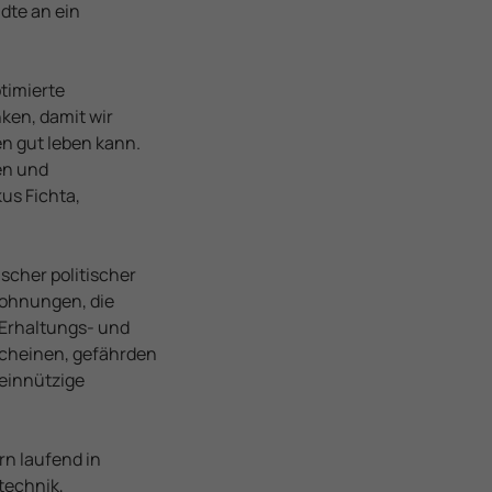
dte an ein
ptimierte
ken, damit wir
n gut leben kann.
en und
us Fichta,
scher politischer
Wohnungen, die
 Erhaltungs- und
scheinen, gefährden
meinnützige
rn laufend in
technik,