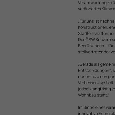
Verantwortung zu üb
verändertes Klima 
„Für uns ist nachha
Konstruktionen, en
Städte schaffen, i
Der ÖSW Konzern se
Begrünungen – für e
stellvertretender 
„Gerade als gemein
Entscheidungen“, s
ohnehin zu den gün
Verbesserungsbeitr
jedoch langfristig 
Wohnbau steht.“
Im Sinne einer ver
innovative Energie