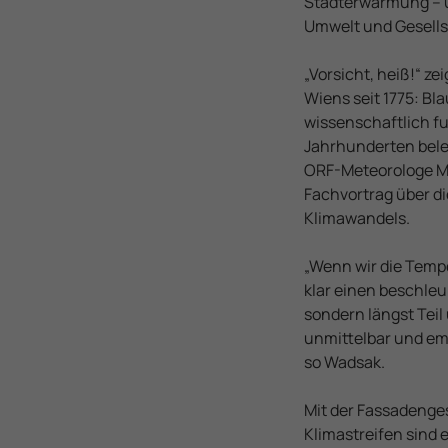
Stadterwärmung – u
Umwelt und Gesells
„Vorsicht, heiß!“ z
Wiens seit 1775: Bl
wissenschaftlich fu
Jahrhunderten beleg
ORF-Meteorologe Ma
Fachvortrag über d
Klimawandels.
„Wenn wir die Tempe
klar einen beschle
sondern längst Teil
unmittelbar und emo
so Wadsak.
Mit der Fassadenges
Klimastreifen sind