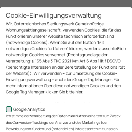
Cookie-Einwilligungsverwaltung
Wir, Österreichisches Siedlungswerk Gemeinnützige
Wohnungsaktiengesellschaft, verwenden Cookies, die für das
Funktionieren unserer Website technisch erforderlich sind
(notwendige Cookies). Wenn Sie auf den Button "Mit
notwendigen Cookies fortfahren" klicken, werden ausschließlich
notwendige Cookies verwendet (Rechtsgrundlage der
Verarbeitung: § 165 Abs 3 TKG 2021 iVm Art 6 Abs 1 lit f DSGVO
ERSTE ÖSW
(berechtigte Interessen an der Bereitstellung der Funktionalität
der Website)). Wir verwenden – zur Umsetzung der Cookie-
WOHNBAUTRÄGER GMBH
Einwilligungsverwaltung – auch den Google Tag Manager. Für
mehr Informationen über diese notwendigen Cookies und den
2009
Google Tag Manager klicken Sie bitte
hier
.
Wenn Sie auf den Button "Alle akzeptieren" klicken, werden
Gründungsjahr
Google Analytics
Daten zu Ihrem Nutzerverhalten zum Zweck des Conversion-
Ich stimme der Verarbeitung der Daten zum Nutzerverhalten zum Zweck
Trackings (über welche Website gelangen unsere Website-
Die Erste ÖSW Wohnbauträger GmbH ist ein
Besucher zu uns?), der Analyse unserer Website-Besucher und
des Conversion-Trackings, der Analyse und des Marketings (der
gemeinsames Unternehmen des Erste Bank Konzerns und
des Website-Nutzungsverhaltens sowie des Marketings
Bewerbung von Kunden und (potentiellen) Interessenten mit unseren