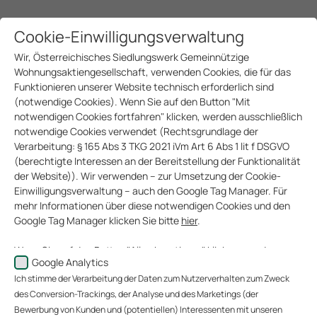
Cookie-Einwilligungsverwaltung
Wir, Österreichisches Siedlungswerk Gemeinnützige
Wohnungsaktiengesellschaft, verwenden Cookies, die für das
Funktionieren unserer Website technisch erforderlich sind
(notwendige Cookies). Wenn Sie auf den Button "Mit
notwendigen Cookies fortfahren" klicken, werden ausschließlich
notwendige Cookies verwendet (Rechtsgrundlage der
Verarbeitung: § 165 Abs 3 TKG 2021 iVm Art 6 Abs 1 lit f DSGVO
(berechtigte Interessen an der Bereitstellung der Funktionalität
der Website)). Wir verwenden – zur Umsetzung der Cookie-
Einwilligungsverwaltung – auch den Google Tag Manager. Für
mehr Informationen über diese notwendigen Cookies und den
Google Tag Manager klicken Sie bitte
hier
.
Wenn Sie auf den Button "Alle akzeptieren" klicken, werden
Google Analytics
Daten zu Ihrem Nutzerverhalten zum Zweck des Conversion-
Ich stimme der Verarbeitung der Daten zum Nutzerverhalten zum Zweck
Trackings (über welche Website gelangen unsere Website-
Besucher zu uns?), der Analyse unserer Website-Besucher und
des Conversion-Trackings, der Analyse und des Marketings (der
des Website-Nutzungsverhaltens sowie des Marketings
Bewerbung von Kunden und (potentiellen) Interessenten mit unseren